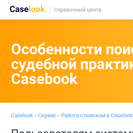
Справочный центр
Особенности пои
судебной практик
Casebook
Caselook
>
Сервис
>
Работа с поиском в Caselook